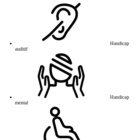
Handicap
auditif
Handicap
mental