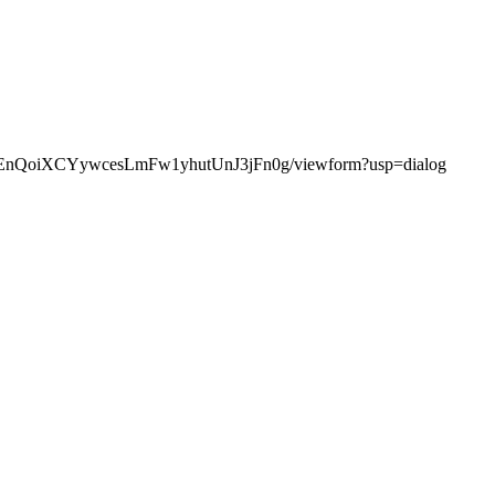
e0EnQoiXCYywcesLmFw1yhutUnJ3jFn0g/viewform?usp=dialog