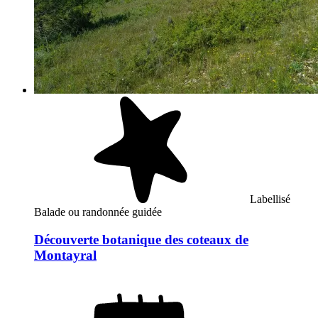
Labellisé
Balade ou randonnée guidée
Découverte botanique des coteaux de
Montayral