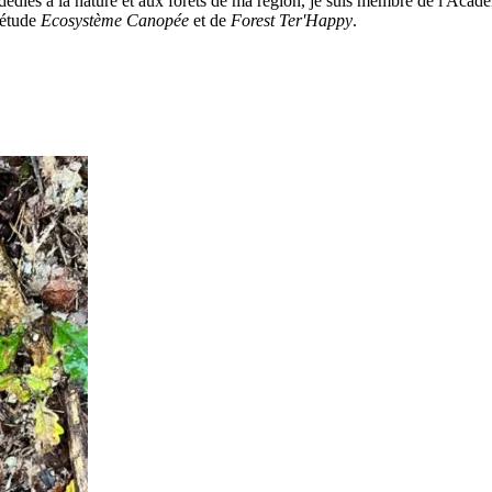
 dédiés à la nature et aux forêts de ma région, je suis membre de l'Ac
'étude
Ecosystème Canopée
et de
Forest Ter'Happy
.