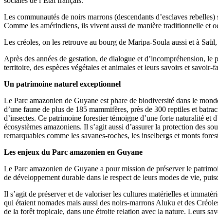
sociales de l’Etat français.
Les communautés de noirs marrons (descendants d’esclaves rebelles)
Comme les amérindiens, ils vivent aussi de manière traditionnelle et oc
Les créoles, on les retrouve au bourg de Maripa-Soula aussi et à Saül
Après des années de gestation, de dialogue et d’incompréhension, le pa
territoire, des espèces végétales et animales et leurs savoirs et savoi
Un patrimoine naturel exceptionnel
Le Parc amazonien de Guyane est phare de biodiversité dans le monde e
d’une faune de plus de 185 mammifères, près de 300 reptiles et batra
d’insectes. Ce patrimoine forestier témoigne d’une forte naturalité et d
écosystèmes amazoniens. Il s’agit aussi d’assurer la protection des sou
remarquables comme les savanes-roches, les inselbergs et monts foresti
Les enjeux du Parc amazonien en Guyane
Le Parc amazonien de Guyane a pour mission de préserver le patrimoine 
de développement durable dans le respect de leurs modes de vie, puisqu
Il s’agit de préserver et de valoriser les cultures matérielles et imm
qui étaient nomades mais aussi des noirs-marrons Aluku et des Créoles
de la forêt tropicale, dans une étroite relation avec la nature. Leurs sa