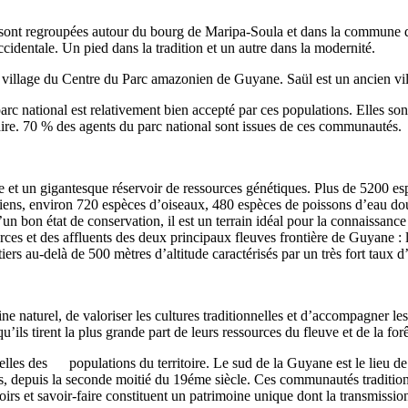
 sont regroupées autour du bourg de Maripa-Soula et dans la commune d
cidentale. Un pied dans la tradition et un autre dans la modernité.
, village du Centre du Parc amazonien de Guyane. Saül est un ancien vil
rc national est relativement bien accepté par ces populations. Elles son
r-faire. 70 % des agents du parc national sont issues de ces communautés.
t un gigantesque réservoir de ressources génétiques. Plus de 5200 espèc
ciens, environ 720 espèces d’oiseaux, 480 espèces de poissons d’eau do
’un bon état de conservation, il est un terrain idéal pour la connaissance
rces et des affluents des deux principaux fleuves frontière de Guyane : 
ers au-delà de 500 mètres d’altitude caractérisés par un très fort taux
naturel, de valoriser les cultures traditionnelles et d’accompagner les 
’ils tirent la plus grande part de leurs ressources du fleuve et de la f
atérielles des populations du territoire. Le sud de la Guyane est le lieu
, depuis la seconde moitié du 19éme siècle. Ces communautés traditionnel
voirs et savoir-faire constituent un patrimoine unique dont la transmissio