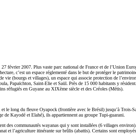
7 février 2007. Plus vaste parc national de France et de l’Union Europé
ectare, c’est un espace réglementé dans le but de protéger le patrimoine
s de vie (bourgs et villages), un espace qui associe protection de l’e
oula, Papaïchton, Saint-Elie et Saül. Près de 15 000 habitants y résiden
ins réfugiés en Guyane au XIXème siècle et des Créoles (Métis).
le long du fleuve Oyapock (frontière avec le Brésil) jusqu’à Trois-Sa
lage de Kayodé et Elahé), ils appartiennent au groupe Tupi-guarani.
ement des communautés wayanas qui y sont installées (6 villages envir
sanat et l’agriculture itinérante sur brûlis (abattis). Certains sont emplo