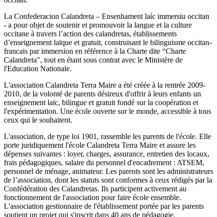
La Confederacion Calandreta – Ensenhament laíc immersiu occitan
- a pour objet de soutenir et promouvoir la langue et la culture
occitane à travers l’action des calandretas, établissements
d’enseignement laïque et gratuit, construisant le bilinguisme occitan-
francais par immersion en référence à la Charte dite “Charte
Calandreta", tout en étant sous contrat avec le Ministère de
l'Education Nationale.
L'association Calandreta Terra Maire a été créée à la rentrée 2009-
2010, ​de la volonté de parents désireux d'offrir à leurs enfants un
enseignement laïc, ​bilingue et gratuit fondé sur la coopération et
l'expérimentation. Une école ​ouverte sur le monde, ​accessible à tous
ceux qui le souhaitent.
L'association, ​de type loi 1901, ​rassemble les parents de l'école. ​Elle
porte juridiquement l'école Calandreta Terra Maire et assure les
dépenses suivantes : loyer, charges, assurance, entretien des locaux,
frais pédagogiques, salaire du personnel d'encadrement : ATSEM,
personnel de ménage, animateur. ​Les parents sont les administrateurs
de l’association, ​dont les statuts sont conformes à ceux rédigés par la
Confédération des Calandretas. ​Ils participent activement au
fonctionnement de l'association pour faire école ensemble.
L'association gestionnaire de l'établissement portée par les parents
soutient un projet qui s'inscrit dans 40 ans de pédagogie.