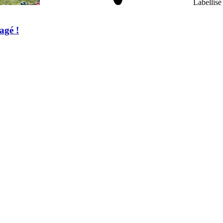
Labellisé
agé !