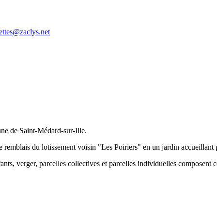
nettes@zaclys.net
mune de Saint-Médard-sur-Ille.
remblais du lotissement voisin "Les Poiriers" en un jardin accueillant p
nts, verger, parcelles collectives et parcelles individuelles composent ce