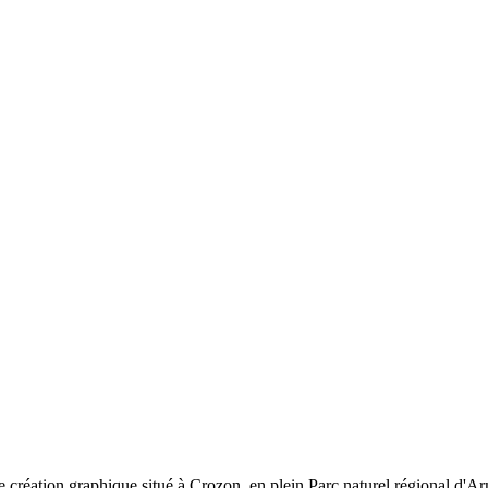
 création graphique situé à Crozon, en plein Parc naturel régional d'Ar