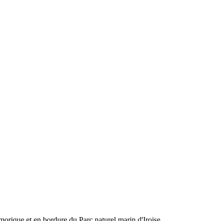
morique et en bordure du Parc naturel marin d'Iroise.